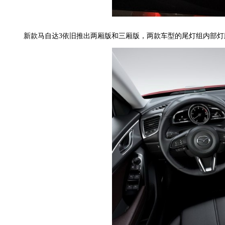
新款马自达3依旧推出两厢版和三厢版，两款车型的尾灯组内部灯腔