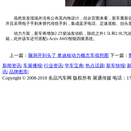
虽然首发现场并没有公布其内饰设计，但从官图来看，新车重新设
并且采用电子手刹来替代传统手刹，集成蓝牙电话、定速巡航、抬头
动力方面，新车将增加2.2T柴油发动机，除此之外1.5L和2.0L
箱，此外该车还可搭配i-Activ AWD智能四驱系统。
上一篇：
脑洞开到头了 奥迪核动力概念车假想图
下一篇：
新闻资讯
|
车展播报
|
行业资讯
|
学车宝典
|
热点话题
|
新车快报
|
讯
|
品牌图库
|
Copyright © 2008-2018 名品汽车网 版权所有 展通传媒 电话：170