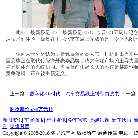
此外，焕新极氪007、焕新极氪007GT以及001五周
从技术到体验，极氪在本届北京车展上完成的是一次体系闭
业内人士分析认为，极氪展台的高人气，也折射出当前
国品牌正在取代传统海外豪华品牌，成为高端市场的主导力
与品牌体系的系统协同。当展台前排起长队的不仅是某款“网
竞争逻辑，正在被重新定义。
上一篇：
数字化4.0时代：汽车交易线上转型白皮书
下一篇
时换新价6.98万元起
新闻资讯
|
车展播报
|
行业资讯
|
学车宝典
|
热点话题
|
新车快报
|
讯
|
品牌图库
|
Copyright © 2008-2018 名品汽车网 版权所有 展通传媒 电话：170