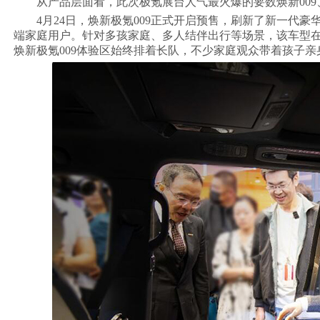
从产品层面看，此次极氪展台人气最火爆的要数焕新009
4月24日，焕新极氪009正式开启预售，刷新了新一代豪华
端家庭用户。针对多孩家庭、多人结伴出行等场景，该车型
焕新极氪009体验区始终排着长队，不少家庭观众带着孩子