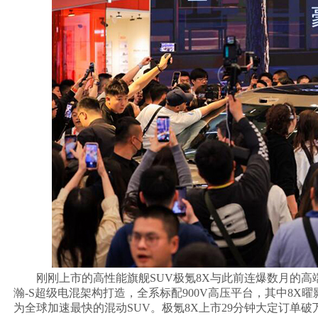
刚刚上市的高性能旗舰SUV极氪8X与此前连爆数月的高端
瀚-S超级电混架构打造，全系标配900V高压平台，其中8X曜
为全球加速最快的混动SUV。极氪8X上市29分钟大定订单