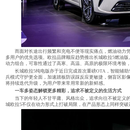
而面对长途出行频繁和充电不便等现实痛点，燃油动力
多用户的优先选项。欧拉品牌顺应趋势推出长城欧拉5燃油版。
动力组合，可靠性通过了高寒、高温、高原的极限环境考验
长城欧拉5纯电版亦于近日完成首次重磅OTA，智能辅
兵模式守护更全面，加速踏板防误踩反应更敏捷，侧盲区影
将持续迭代升级，为用户带来常用常新的新鲜感。
一车多姿态解锁更多精彩，追求不被定义的生活方式
当下的年轻人不甘平庸、风格出众，追求向往不被定义
城欧拉5不仅在动力形式上打破局限，在产品形态上同样突破